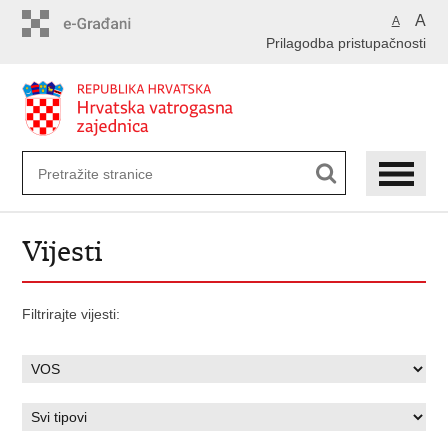
Preskoči
A
A
na
Prilagodba pristupačnosti
glavni
sadržaj
Vijesti
Filtrirajte vijesti: