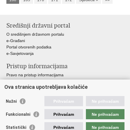
Središnji državni portal
O središnjem državnom portalu
e-Građani
Portal otvorenih podatka
e-Savjetovanja
Pristup informacijama
Pravo na pristup informacijama
Zakoni i propisi
Ova stranica upotrebljava kolačiće
Pozivi za žurnu pomoć
Ministarstva i državna tijela
Nužni
Prihvaćam
Ne prihvaćam
Važne poveznice
Funkcionalni
Prihvaćam
Ne prihvaćam
Vlada RH
Povjerenik za informiranje
Statistički
Prihvaćam
Ne prihvaćam
Muzej hrvatskog vatrogastva