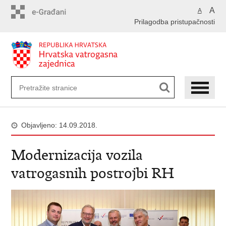
Preskoči
A
A
na
Prilagodba pristupačnosti
glavni
sadržaj
Objavljeno: 14.09.2018.
Modernizacija vozila
vatrogasnih postrojbi RH