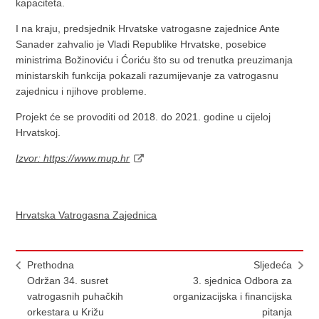
kapaciteta.
I na kraju, predsjednik Hrvatske vatrogasne zajednice Ante
Sanader zahvalio je Vladi Republike Hrvatske, posebice
ministrima Božinoviću i Ćoriću što su od trenutka preuzimanja
ministarskih funkcija pokazali razumijevanje za vatrogasnu
zajednicu i njihove probleme.
Projekt će se provoditi od 2018. do 2021. godine u cijeloj
Hrvatskoj.
Izvor: https://www.mup.hr
Hrvatska Vatrogasna Zajednica
Prethodna
Sljedeća
Održan 34. susret
3. sjednica Odbora za
vatrogasnih puhačkih
organizacijska i financijska
orkestara u Križu
pitanja