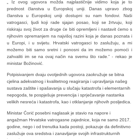
„ Iz ovog ugovora možda najplastičnije vidimo koja je to
prednost članstva u Europskoj uniji. Danas upravo zbog
članstva u Europskoj uniji dostupni su nam fondovi. Naši
vatrogasci, ljudi koji rade sjajan posao, koji se žrtvuju, koji
riskiraju svoj život za druge će biti opremljeni i nastavit ćemo s
njihovim opremanjem na najvišoj razini koja je danas poznata i
u Europi, i u svijetu. Hrvatski vatrogasci to zaslužuju, a mi
možemo biti samo sretni i ponosni da im možemo pomoći i
zahvaliti im se na ovaj način na svemu što rade.“ - rekao je
ministar Božinović.
Potpisivanjem dvaju ovotjednih ugovora zaokružuje se bitna
cjelina adekvatnog i kvalitetnog reagiranja i upravljanja našeg
sustava zaštite i spašavanja u slučaju katastrofa i elementarnih
nepogoda, te pospješuje prevencija i sprječavanje nastanka
velikih nesreća i katastrofa, kao i otklanjanje njihovih posljedica.
Ministar Ćorić posebni naglasak je stavio na napore i
angažman Hrvatske vatrogasne zajednice, koja ne samo 2017.
godine, nego i od trenutka kada postoji, pokazuje da definitivno
zaslužuje ova sredstva i zanavljanje svojih infrastrukturnih