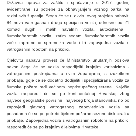
Državna uprava za zaštitu i spašavanje u 2017. godini,
evidentirane su potrebe za obnavljanjem voznog parka na
razini svih županija. Stoga će se u okviru ovog projekta nabaviti
94 nova vatrogasna i druga specijalna vozila, odnosno po 21
komad dugih i malih navalnih vozila, autocisterna i
šumsko/teretnih vozila, zatim sedam šumsko/teretnih vozila
veće zapremnine spremnika vode i tri zapovjedna vozila s
vatrogasnim robotom na prikolici.
Cjelovitu nabavu provest će Ministarstvo unutarnjih poslova
nakon čega će se vozila raspodijeliti krajnjim korisnicima -
vatrogasnim postrojbama u svim županijama, s izuzetkom
priobalja, gdje će se dodatno dodijeliti i specijalizirana vozila za
šumske požare radi većinom nepristupačnog terena. Najviše
vozila rasporedit će se po kontinentalnoj Hrvatskoj zbog
najveće geografske površine i najvećeg broja stanovnika, no po
zapovjedi glavnog vatrogasnog zapovjednika vozila sa
posadama će se po potrebi tijekom požarne sezone dislocirati u
priobalje. Zapovjedna vozila s vatrogasnim robotom na prikolici
rasporedit će se po krajnjim dijelovima Hrvatske.