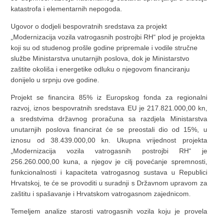
katastrofa i elementarnih nepogoda.
Ugovor o dodjeli bespovratnih sredstava za projekt
„Modernizacija vozila vatrogasnih postrojbi RH“ plod je projekta
koji su od studenog prošle godine pripremale i vodile stručne
službe Ministarstva unutarnjih poslova, dok je Ministarstvo
zaštite okoliša i energetike odluku o njegovom financiranju
donijelo u srpnju ove godine.
Projekt se financira 85% iz Europskog fonda za regionalni
razvoj, iznos bespovratnih sredstava EU je 217.821.000,00 kn,
a sredstvima državnog proračuna sa razdjela Ministarstva
unutarnjih poslova financirat će se preostali dio od 15%, u
iznosu od 38.439.000,00 kn. Ukupna vrijednost projekta
„Modernizacija vozila vatrogasnih postrojbi RH“ je
256.260.000,00 kuna, a njegov je cilj povećanje spremnosti,
funkcionalnosti i kapaciteta vatrogasnog sustava u Republici
Hrvatskoj, te će se provoditi u suradnji s Državnom upravom za
zaštitu i spašavanje i Hrvatskom vatrogasnom zajednicom.
Temeljem analize starosti vatrogasnih vozila koju je provela