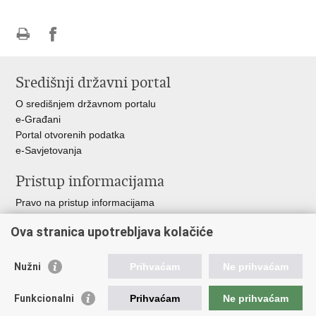
Ispiši
Podijeli
stranicu
na
Središnji državni portal
Facebooku
O središnjem državnom portalu
e-Građani
Portal otvorenih podatka
e-Savjetovanja
Pristup informacijama
Pravo na pristup informacijama
Zakoni i propisi
Ova stranica upotrebljava kolačiće
Pozivi za žurnu pomoć
Ministarstva i državna tijela
Nužni
Prihvaćam
Ne prihvaćam
Važne poveznice
Funkcionalni
Prihvaćam
Ne prihvaćam
Vlada RH