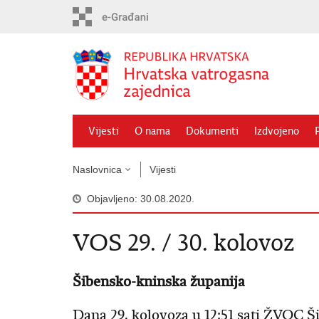
Preskoči
na
glavni
sadržaj
Vijesti
O nama
Dokumenti
Izdvojeno
Naslovnica
Vijesti
Objavljeno: 30.08.2020.
VOS 29. / 30. kolovoz
Šibensko-kninska županija
Dana 29. kolovoza u 12:51 sati ŽVOC Š