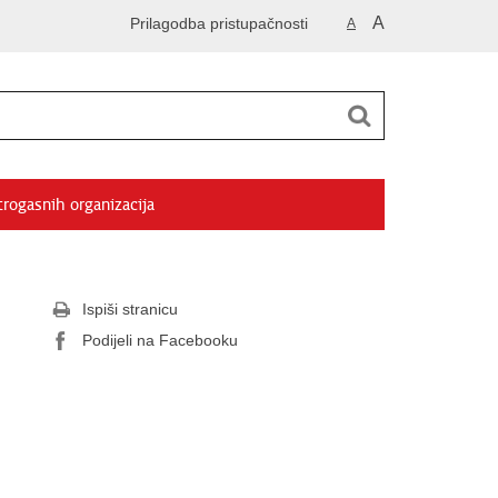
A
Prilagodba pristupačnosti
A
trogasnih organizacija
Ispiši stranicu
Podijeli na Facebooku