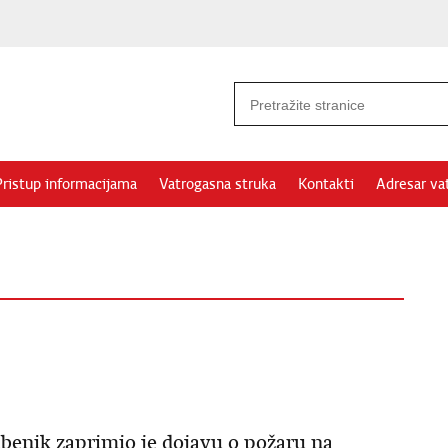
Pristup informacijama
Vatrogasna struka
Kontakti
Adresar va
ibenik zaprimio je dojavu o požaru na