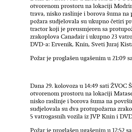
otvorenom prostoru na lokaciji Modrin
trava, nisko raslinje i borova šuma na 
požara sudjelovala su ukupno četiri p
tractor koji je preusmjeren sa protupo
zrakoplova Canadair i ukupno 23 vatrog
DVD-a: Ervenik, Knin, Sveti Juraj Kist
Požar je proglašen ugašenim u 21:09 sa
Dana 29. kolovoza u 14:49 sati ŽVOC Š
otvorenom prostoru na lokaciji Matase
nisko raslinje i borova šuma na površin
sudjelovala su dva protupožarna zrako
5 vatrogasnih vozila iz JVP Knin i DVD
Požar je proglašen ugašenim u 17:52 sat