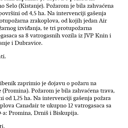
o Selo (Kistanje). Požarom je bila zahvaćena
površini od 4,5 ha. Na intervenciji gašenja
rotupožarna zrakoplova, od kojih jedan Air
žarnog izviđanja, te tri protupožarna
asaca sa 8 vatrogasnih vozila iz JVP Knin i
anje i Dubravice.
ti.
ibenik zaprimio je dojavu o požaru na
 (Promina). Požarom je bila zahvaćena trava,
i od 1,25 ha. Na intervenciji gašenja požara
plova Canadair te ukupno 12 vatrogasaca sa
-a: Promina, Drniš i Biskupija.
i.