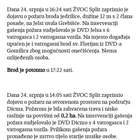
Dana 24. srpnja u 16:24 sati ŽVOC Split zaprimio je
dojavu o požaru broda jedrilice, dužine 12 m s 2 člana
posade, na Jelsi uvala Grebišće. Na intervenciji
gašenja požara sudjelovalo je DVD Jelsa s 6
vatrogasca i 2 vatrogasna vozila. Na mjesto događaja
upućen je i vatrogasni brod sv. Florijan iz DVD-a
Gomilica zbog mogućnosti onečišćenja. Nema
ozlijeđenih osoba.
Brod je potonuo
u 17:22 sati.
Dana 24. srpnja u 14:05 sati ŽVOC Split zaprimio
dojavu o požaru na otvorenom prostoru na području
Dicma. Požarom je bila zahvaćena trava i nisko
raslinje na površini od
0,2 ha.
Na intervenciji gašenja
požara sudjelovalo je DVD Dicmo s 4 vatrogasca i 2
vatrogasna vozila. Prilikom gašenja požara
pronađeno je mrtvo tijelo starije muške osobe.