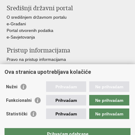
stranicu
na
Središnji državni portal
Facebooku
O središnjem državnom portalu
e-Građani
Portal otvorenih podatka
e-Savjetovanja
Pristup informacijama
Pravo na pristup informacijama
Zakoni i propisi
Ova stranica upotrebljava kolačiće
Pozivi za žurnu pomoć
Ministarstva i državna tijela
Nužni
Prihvaćam
Ne prihvaćam
Važne poveznice
Funkcionalni
Prihvaćam
Ne prihvaćam
Vlada RH
Povjerenik za informiranje
Statistički
Prihvaćam
Ne prihvaćam
Muzej hrvatskog vatrogastva
CTIF
The Federation of EUropean Fire Officers FEU
Prihvaćam odabrane
Intranet (samo za službenike HVZ)