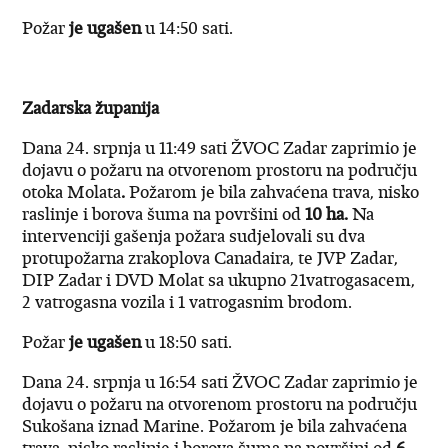
Požar
je ugašen
u 14:50 sati.
Zadarska županija
Dana 24. srpnja u 11:49 sati ŽVOC Zadar zaprimio je
dojavu o požaru na otvorenom prostoru na području
otoka Molata
.
Požarom je bila zahvaćena trava, nisko
raslinje i borova šuma na površini od
10 ha.
Na
intervenciji gašenja požara sudjelovali su dva
protupožarna zrakoplova Canadaira, te JVP Zadar,
DIP Zadar i DVD Molat sa ukupno 21vatrogasacem,
2 vatrogasna vozila i 1 vatrogasnim brodom.
Požar
je ugašen
u 18:50 sati.
Dana 24. srpnja u 16:54 sati ŽVOC Zadar zaprimio je
dojavu o požaru na otvorenom prostoru na području
Sukošana iznad Marine. Požarom je bila zahvaćena
trava, nisko raslinje i borova šuma na površini od
6