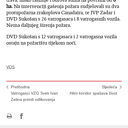
ha.
Na intervenciji gašenja požara sudjelovali su dva
protupožarna zrakoplova Canadaira, te JVP Zadar i
DVD Sukošan s 26 vatrogasaca i 8 vatrogasnih vozila.
Nema daljnjeg širenja požara.
DVD Sukošan s 12 vatrogasaca i 2 vatrogasna vozila
ostaju na požarištu tijekom noći.
VOS
Prethodna
Sljedeća
Vatrogasci VZG Sveti Ivan
Hitni koridor spašava život
Zelina primili odlikovanja
Ispiši
Podijeli