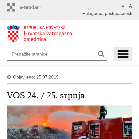
Preskoči
A
A
na
Prilagodba pristupačnosti
glavni
sadržaj
Objavljeno: 25.07.2019.
VOS 24. / 25. srpnja