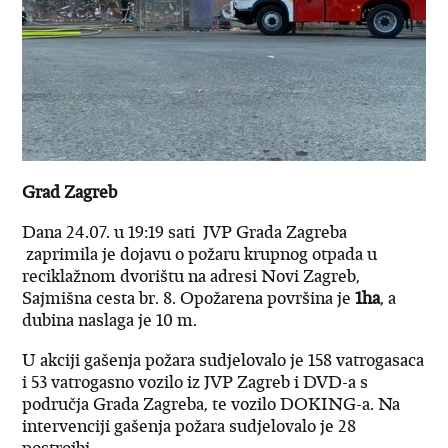
Grad Zagreb
Dana 24.07. u 19:19 sati JVP Grada Zagreba
zaprimila je dojavu o požaru krupnog otpada u
reciklažnom dvorištu na adresi Novi Zagreb,
Sajmišna cesta br. 8. Opožarena površina je
1ha
, a
dubina naslaga je 10 m.
U akciji gašenja požara sudjelovalo je 158 vatrogasaca
i 53 vatrogasno vozilo iz JVP Zagreb i DVD-a s
područja Grada Zagreba, te vozilo DOKING-a. Na
intervenciji gašenja požara sudjelovalo je 28
postrojbi.