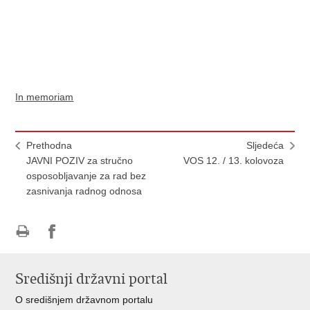
In memoriam
Prethodna
Sljedeća
JAVNI POZIV za stručno
VOS 12. / 13. kolovoza
osposobljavanje za rad bez
zasnivanja radnog odnosa
Ispiši
Podijeli
stranicu
na
Središnji državni portal
Facebooku
O središnjem državnom portalu