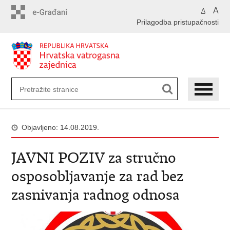
Preskoči
A
A
na
Prilagodba pristupačnosti
glavni
sadržaj
Objavljeno: 14.08.2019.
JAVNI POZIV za stručno
osposobljavanje za rad bez
zasnivanja radnog odnosa