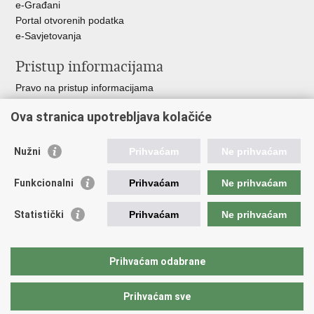
e-Građani
Portal otvorenih podatka
e-Savjetovanja
Pristup informacijama
Pravo na pristup informacijama
Zakoni i propisi
Ova stranica upotrebljava kolačiće
Pozivi za žurnu pomoć
Ministarstva i državna tijela
Nužni
Prihvaćam
Ne prihvaćam
Važne poveznice
Funkcionalni
Prihvaćam
Ne prihvaćam
Vlada RH
Povjerenik za informiranje
Statistički
Prihvaćam
Ne prihvaćam
Muzej hrvatskog vatrogastva
CTIF
The Federation of EUropean Fire Officers FEU
Prihvaćam odabrane
Intranet (samo za službenike HVZ)
Prihvaćam sve