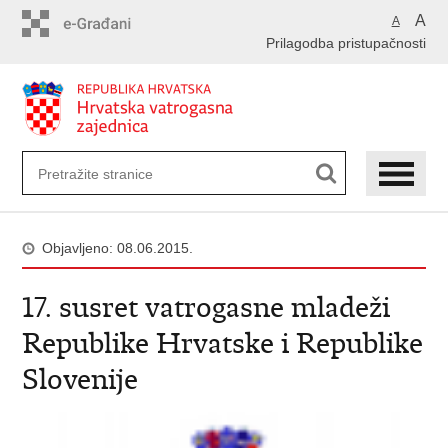
Preskoči
A
A
na
Prilagodba pristupačnosti
glavni
sadržaj
Objavljeno: 08.06.2015.
17. susret vatrogasne mladeži
Republike Hrvatske i Republike
Slovenije