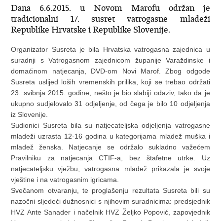
Dana 6.6.2015. u Novom Marofu održan je
tradicionalni 17. susret vatrogasne mladeži
Republike Hrvatske i Republike Slovenije.
Organizator Susreta je bila Hrvatska vatrogasna zajednica u
suradnji s Vatrogasnom zajednicom županije Varaždinske i
domaćinom natjecanja, DVD-om Novi Marof. Zbog odgode
Susreta uslijed loših vremenskih prilika, koji se trebao održati
23. svibnja 2015. godine, nešto je bio slabiji odaziv, tako da je
ukupno sudjelovalo 31 odjeljenje, od čega je bilo 10 odjeljenja
iz Slovenije.
Sudionici Susreta bila su natjecateljska odjeljenja vatrogasne
mladeži uzrasta 12-16 godina u kategorijama mladež muška i
mladež ženska. Natjecanje se održalo sukladno važećem
Pravilniku za natjecanja CTIF-a, bez štafetne utrke. Uz
natjecateljsku vježbu, vatrogasna mladež prikazala je svoje
vještine i na vatrogasnim igricama.
Svečanom otvaranju, te proglašenju rezultata Susreta bili su
nazočni sljedeći dužnosnici s njihovim suradnicima: predsjednik
HVZ Ante Sanader i načelnik HVZ Željko Popović, zapovjednik