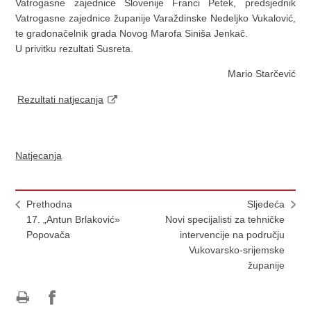
Vatrogasne zajednice Slovenije Franci Petek, predsjednik
Vatrogasne zajednice županije Varaždinske Nedeljko Vukalović,
te gradonačelnik grada Novog Marofa Siniša Jenkač.
U privitku rezultati Susreta.
Mario Starčević
Rezultati natjecanja
Natjecanja
Prethodna
Sljedeća
17. „Antun Brlaković»
Novi specijalisti za tehničke
Popovača
intervencije na području
Vukovarsko-srijemske
županije