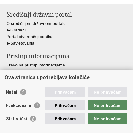
Ispiši
Podijeli
stranicu
na
Središnji državni portal
Facebooku
O središnjem državnom portalu
e-Građani
Portal otvorenih podatka
e-Savjetovanja
Pristup informacijama
Pravo na pristup informacijama
Zakoni i propisi
Ova stranica upotrebljava kolačiće
Pozivi za žurnu pomoć
Ministarstva i državna tijela
Nužni
Prihvaćam
Ne prihvaćam
Važne poveznice
Funkcionalni
Prihvaćam
Ne prihvaćam
Vlada RH
Povjerenik za informiranje
Statistički
Prihvaćam
Ne prihvaćam
Muzej hrvatskog vatrogastva
CTIF
The Federation of EUropean Fire Officers FEU