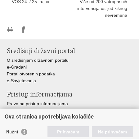
VOS 24. / 25. rujna
Više od 200 vatrogasnih
intervencija uslijed kišnog
nevremena
Ispiši
Podijeli
stranicu
na
Središnji državni portal
Facebooku
O središnjem državnom portalu
e-Građani
Portal otvorenih podatka
e-Savjetovanja
Pristup informacijama
Pravo na pristup informacijama
Zakoni i propisi
Ova stranica upotrebljava kolačiće
Pozivi za žurnu pomoć
Ministarstva i državna tijela
Nužni
Prihvaćam
Ne prihvaćam
Važne poveznice