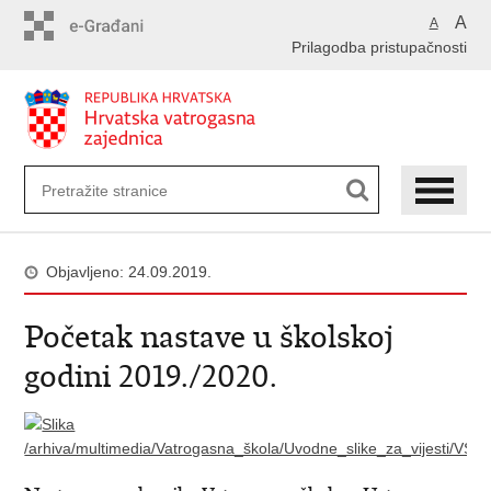
Preskoči
A
A
na
Prilagodba pristupačnosti
glavni
sadržaj
Objavljeno: 24.09.2019.
Početak nastave u školskoj
godini 2019./2020.