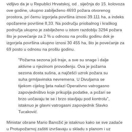
vidljivo da je u Republici Hrvatskoj, od . siječnja do 15. kolovoza
ove godine, ukupno zabilježeno 4693 požara otvorenog
prostora, pri čemu izgorjela površina iznosi 39.111 ha, a indeks
opožarene površine 8,33. Na području priobalnog i kraškog
područja ukupno je zabilježeno u istom razdoblju 3294 požara
što je povećanje za 2 % u odnosu na prošlu godinu dok je
izgorjela površina ukupno iznosi 30 455 ha, što je povećanje za
69 posto u odnosu na prošlu godinu.
"Požarna sezona još traje, a sve su snage i dalje
aktivne u njezinom provođenju. Ova je požarna
sezona dosta sušna, a najčešći uzrok požara su
suha grmljavinska nevremena. U Divuljama se
tijekom cijelog ljeta nalazi Operativno vatrogasno
zapovjedništvo koje prikuplja podatke, a požari se
brzo uočavaju te se i brzo stavljaju pod kontrolu”,
istaknuo je glavni vatrogasni zapovjednik Slavko
Tucaković.
Ministar obrane Mario Banožić je istaknuo kako se sve zadaće
u Protupožarnoj zaštiti izvršavaju u skladu s planom i uz