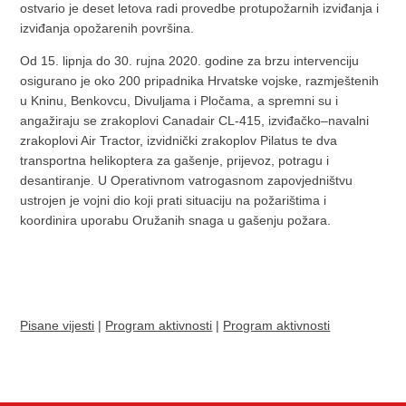
ostvario je deset letova radi provedbe protupožarnih izviđanja i
izviđanja opožarenih površina.
Od 15. lipnja do 30. rujna 2020. godine za brzu intervenciju
osigurano je oko 200 pripadnika Hrvatske vojske, razmještenih
u Kninu, Benkovcu, Divuljama i Pločama, a spremni su i
angažiraju se zrakoplovi Canadair CL-415, izviđačko–navalni
zrakoplovi Air Tractor, izvidnički zrakoplov Pilatus te dva
transportna helikoptera za gašenje, prijevoz, potragu i
desantiranje. U Operativnom vatrogasnom zapovjedništvu
ustrojen je vojni dio koji prati situaciju na požarištima i
koordinira uporabu Oružanih snaga u gašenju požara.
Pisane vijesti
|
Program aktivnosti
|
Program aktivnosti