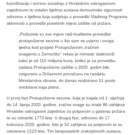
koordinaciju i izvrsnu suradnju s Hrvatskom vatrogasnom
zajednicom te ostalim tijelima sustava domovinske sigurnosti
odnosno s tijelima koja sudjeluju u provedbi Vladinog Programa
aktivnosti u provedbi posebnih mjera zaštite od požara.
„Poduzete su sve mjere radi kvalitetne provedbe
protupožarne sezone u što sam se uvjerio i ovoga
tjedna kod posjete Protupožarnim zračnim
snagama u Zemuniku“ rekao je ministar istaknuvši
kako je od 110 milijuna kuna, koliko je za provedbu
zadaća Protupožarne zaštite u 2020. godini bilo
osigurano u Državnom proračunu na razdjelu
Ministarstva obrane, do danas realizirano 51 posto
sredstava toga plana.
U prvoj fazi Protupožarne sezone, koja je trajala od 1. siječnja
do 14. lipnja 2020. godine, zračne snage su imale 86 zahtjeva
Hrvatske vatrogasne zajednice za potporom u gašenju požara
te su ostvarile 1773 leta. U drugoj fazi, odnosno do 17.
kolovoza 2020. godine, bilo je 52 zahtjeva za potporom te su
ostvarena 1223 leta. Tim besposadnih zrakoplovnih sustava