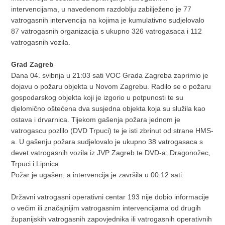
intervencijama, u navedenom razdoblju zabilježeno je 77
vatrogasnih intervencija na kojima je kumulativno sudjelovalo
87 vatrogasnih organizacija s ukupno 326 vatrogasaca i 112
vatrogasnih vozila.
Grad Zagreb
Dana 04. svibnja u 21:03 sati VOC Grada Zagreba zaprimio je
dojavu o požaru objekta u Novom Zagrebu. Radilo se o požaru
gospodarskog objekta koji je izgorio u potpunosti te su
djelomično oštećena dva susjedna objekta koja su služila kao
ostava i drvarnica. Tijekom gašenja požara jednom je
vatrogascu pozlilo (DVD Trpuci) te je isti zbrinut od strane HMS-
a. U gašenju požara sudjelovalo je ukupno 38 vatrogasaca s
devet vatrogasnih vozila iz JVP Zagreb te DVD-a: Dragonožec,
Trpuci i Lipnica.
Požar je ugašen, a intervencija je završila u 00:12 sati.
Državni vatrogasni operativni centar 193 nije dobio informacije
o većim ili značajnijim vatrogasnim intervencijama od drugih
županijskih vatrogasnih zapovjednika ili vatrogasnih operativnih