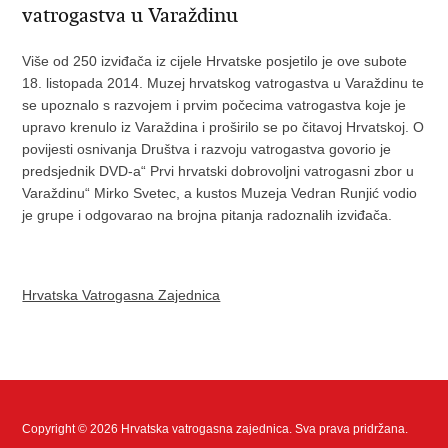
vatrogastva u Varaždinu
Više od 250 izviđača iz cijele Hrvatske posjetilo je ove subote
18. listopada 2014. Muzej hrvatskog vatrogastva u Varaždinu te
se upoznalo s razvojem i prvim počecima vatrogastva koje je
upravo krenulo iz Varaždina i proširilo se po čitavoj Hrvatskoj. O
povijesti osnivanja Društva i razvoju vatrogastva govorio je
predsjednik DVD-a“ Prvi hrvatski dobrovoljni vatrogasni zbor u
Varaždinu“ Mirko Svetec, a kustos Muzeja Vedran Runjić vodio
je grupe i odgovarao na brojna pitanja radoznalih izviđača.
Hrvatska Vatrogasna Zajednica
Copyright © 2026 Hrvatska vatrogasna zajednica. Sva prava pridržana.