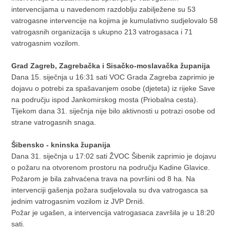
intervencijama u navedenom razdoblju zabilježene su 53
vatrogasne intervencije na kojima je kumulativno sudjelovalo 58
vatrogasnih organizacija s ukupno 213 vatrogasaca i 71
vatrogasnim vozilom.
Grad Zagreb, Zagrebačka i Sisačko-moslavačka županija
Dana 15. siječnja u 16:31 sati VOC Grada Zagreba zaprimio je
dojavu o potrebi za spašavanjem osobe (djeteta) iz rijeke Save
na području ispod Jankomirskog mosta (Priobalna cesta).
Tijekom dana 31. siječnja nije bilo aktivnosti u potrazi osobe od
strane vatrogasnih snaga.
Šibensko - kninska županija
Dana 31. siječnja u 17:02 sati ŽVOC Šibenik zaprimio je dojavu
o požaru na otvorenom prostoru na području Kadine Glavice.
Požarom je bila zahvaćena trava na površini od 8 ha. Na
intervenciji gašenja požara sudjelovala su dva vatrogasca sa
jednim vatrogasnim vozilom iz JVP Drniš.
Požar je ugašen, a intervencija vatrogasaca završila je u 18:20
sati.