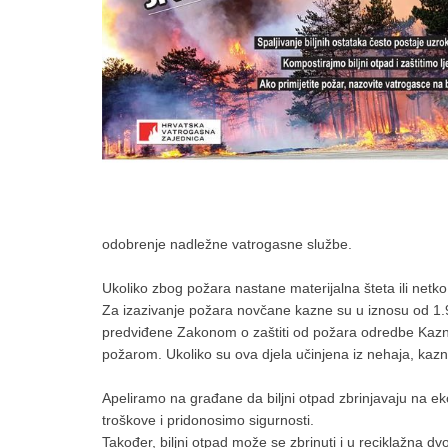
odobrenje nadležne vatrogasne službe.
Ukoliko zbog požara nastane materijalna šteta ili net
Za izazivanje požara novčane kazne su u iznosu od 1
predviđene Zakonom o zaštiti od požara odredbe Kazn
požarom. Ukoliko su ova djela učinjena iz nehaja, kazn
Apeliramo na građane da biljni otpad zbrinjavaju na ek
troškove i pridonosimo sigurnosti.
Također, biljni otpad može se zbrinuti i u reciklažn