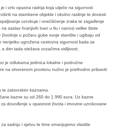
 je i vrlo opasna radnja koja utječe na sigurnost
iriti na stambene objekte i okolno raslinje te dovesti
spaljivanje uzrokuje i onečišćenje zraka te zagađenje
 na sastav hranjivih tvari u tlu i nanosi velike štete
e životinje u požaru gube svoje stanište i ugibaju od
je nerijetko ugrožena cestovna sigurnost kada se
, a dim tada otežava vozačima vidljivost.
ano je odlukama jedinica lokalne i područne
re na otvorenom prostoru nužno je prethodno pribaviti
ma te zatvorskim kaznama.
včane kazne su od 260 do 1.990 eura. Uz kazne
 za dovođenje u opasnost života i imovine uzrokovane
za sadnju i sjetvu te time smanjujemo vlastite