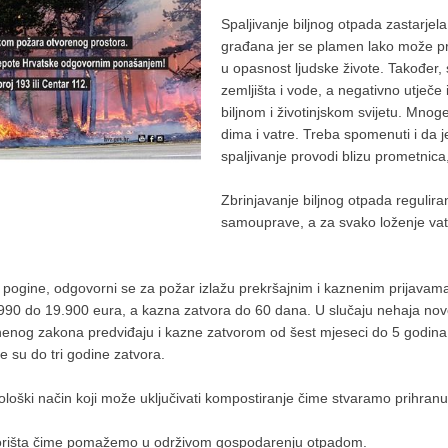
Spaljivanje biljnog otpada zastarjela
građana jer se plamen lako može proš
u opasnost ljudske živote. Također, 
zemljišta i vode, a negativno utječe i
biljnom i životinjskom svijetu. Mnog
dima i vatre. Treba spomenuti i da 
spaljivanje provodi blizu prometnica
Zbrinjavanje biljnog otpada regulir
samouprave, a za svako loženje vat
ko pogine, odgovorni se za požar izlažu prekršajnim i kaznenim prijava
.990 do 19.900 eura, a kazna zatvora do 60 dana. U slučaju nehaja no
enog zakona predviđaju i kazne zatvorom od šest mjeseci do 5 godina
e su do tri godine zatvora.
ološki način koji može uključivati kompostiranje čime stvaramo prihranu 
a dvorišta čime pomažemo u održivom gospodarenju otpadom.