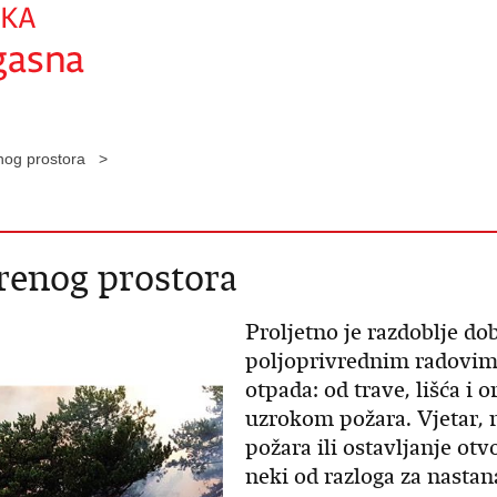
enog prostora >
renog prostora
Proljetno je razdoblje do
poljoprivrednim radovima
otpada: od trave, lišća i 
uzrokom požara. Vjetar, 
požara ili ostavljanje o
neki od razloga za nastan