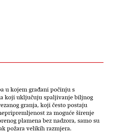
ba u kojem građani počinju s
 koji uključuju spaljivanje biljnog
orezanog granja, koji često postaju
nepripremljenost za moguće širenje
tvorenog plamena bez nadzora, samo su
ak požara velikih razmjera.