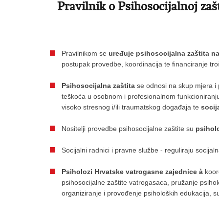
Pravilnik o Psihosocijalnoj za
Pravilnikom se
uređuje psihosocijalna zaštita n
postupak provedbe, koordinacija te financiranje tr
Psihosocijalna zaštita
se odnosi na skup mjera i 
teškoća u osobnom i profesionalnom funkcioniran
visoko stresnog i/ili traumatskog događaja te
soci
Nositelji provedbe psihosocijalne zaštite su
psihol
Socijalni radnici i pravne službe - reguliraju socijal
Psiholozi Hrvatske vatrogasne zajednice
à
koord
psihosocijalne zaštite vatrogasaca, pružanje psiho
organiziranje i provođenje psiholoških edukacija, 