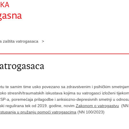
na zaštita vatrogasaca >
vatrogasaca
jetu te samim time usko povezano sa zdravstvenim i psihičkim smetnjama
oko stresnih/traumatskih iskustava kojima su vatrogasci izloženi tijeko
TSP-a, poremećaja prilagodbe i anksiozno-depresivnih smetnji u odnosu
ski regulirana tek od 2019. godine, novim
Zakonom o vatrogastvu
(NN 1
u postupanja u pružanju pomoći vatrogascima
(NN 100/2023)