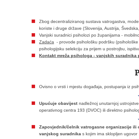
Zbog decentraliziranog sustava vatrogastva, model
koriste i druge države (Slovenija, Austrija, Švedska
Vanjski suradnici psiholozi po županijama - mobiln
Zadaća
- provode psihološku podršku (psihološke kr
psihologijsku selekciju za prijem u postrojbu, ispitiv
Kontakt mreža psihologa - vanjskih suradnika
P
Ovisno o vrsti i mjestu događaja, postupanja iz psi
Upućuje obavijest
nadležnoj unutarnjoj ustrojstv
operativnog centra 193 (DVOC) ili direktno psiholo
Zapovjednik/čelnik vatrogasne organizacije ili
vanjskog suradnika
s kojim ima sklopljen ugovor 