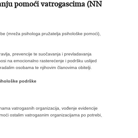
ružanju pomoći vatrogascima (NN
edbe (mreža psihologa pružatelja psihološke pomoći),
avlja, prevencije te suočavanja i prevladavanja
osi na emocionalno rasterećenje i podršku uslijed
tradalim osobama te njihovim članovima obitelji.
sihološke podrške
inama vatrogasnih organizacija, vođenje evidencije
omoći ostalim vatrogasnim organizacijama po potrebi,