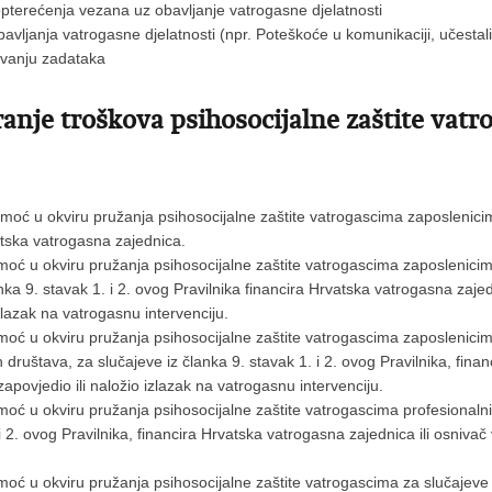
opterećenja vezana uz obavljanje vatrogasne djelatnosti
vljanja vatrogasne djelatnosti (npr. Poteškoće u komunikaciji, učestali
avanju zadataka
anje troškova psihosocijalne zaštite vat
moć u okviru pružanja psihosocijalne zaštite vatrogascima zaposlenic
atska vatrogasna zajednica.
oć u okviru pružanja psihosocijalne zaštite vatrogascima zaposlenicima
nka 9. stavak 1. i 2. ovog Pravilnika financira Hrvatska vatrogasna zaj
zlazak na vatrogasnu intervenciju.
oć u okviru pružanja psihosocijalne zaštite vatrogascima zaposlenicima
ruštava, za slučajeve iz članka 9. stavak 1. i 2. ovog Pravilnika, financ
povjedio ili naložio izlazak na vatrogasnu intervenciju.
moć u okviru pružanja psihosocijalne zaštite vatrogascima profesionaln
 2. ovog Pravilnika, financira Hrvatska vatrogasna zajednica ili osnivač 
oć u okviru pružanja psihosocijalne zaštite vatrogascima za slučajeve iz