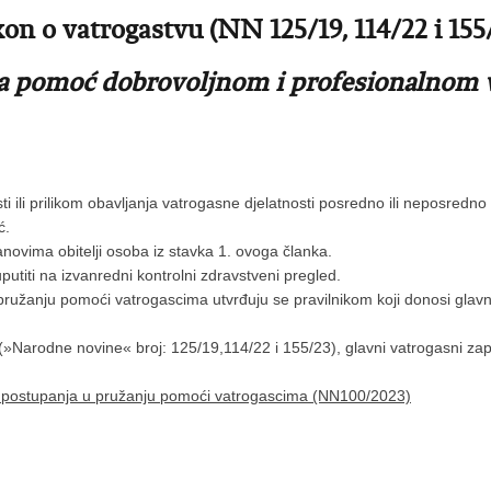
on o vatrogastvu (NN 125/19, 114/22 i 155
a pomoć dobrovoljnom i profesionalnom 
sti ili prilikom obavljanja vatrogasne djelatnosti posredno ili neposred
ć.
novima obitelji osoba iz stavka 1. ovoga članka.
utiti na izvanredni kontrolni zdravstveni pregled.
u pružanju pomoći vatrogascima utvrđuju se pravilnikom koji donosi glav
(»Narodne novine« broj: 125/19,114/22 i 155/23), glavni vatrogasni za
ačinu postupanja u pružanju pomoći vatrogascima (NN100/2023)