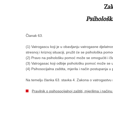
Zak
Psihološk
Članak 63.
(1) Vatrogascu koji je u obavljanju vatrogasne djelatno
stresnoj i kriznoj situaciji, pružit će se psihološka pomo
(2) Pravo na psihološku pomoć može se omogućiti i čla
(3) Vatrogasac koji odbije psihološku pomoć može se up
(4) Psihosocijalna zaštita, mjerila i način postupanja 
Na temelju članka 63. stavka 4. Zakona o vatrogastvu 
Pravilnik o psihosocijalnoj zaštiti, mjerilima i n