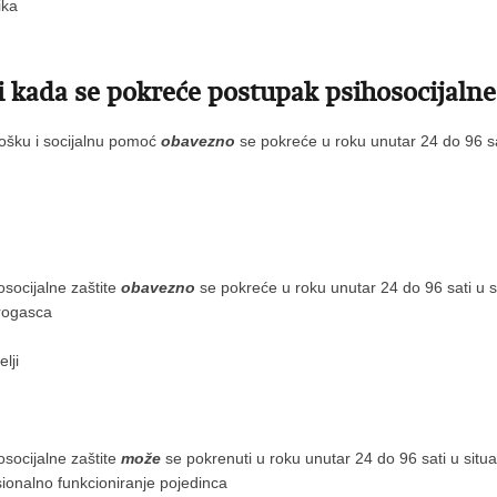
ika
 kada se pokreće postupak psihosocijaln
lošku i socijalnu pomoć
obavezno
se pokreće u roku unutar 24 do 96 sat
osocijalne zaštite
obavezno
se pokreće u roku unutar 24 do 96 sati u s
trogasca
lji
osocijalne zaštite
može
se pokrenuti u roku unutar 24 do 96 sati u situa
sionalno funkcioniranje pojedinca