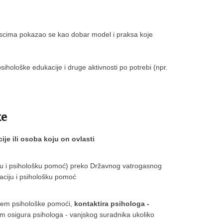
ascima pokazao se kao dobar model i praksa koje
ihološke edukacije i druge aktivnosti po potrebi (npr.
ke
je ili osoba koju on ovlasti
ciju i psihološku pomoć) preko Državnog vatrogasnog
kaciju i psihološku pomoć
jem psihološke pomoći,
kontaktira psihologa -
 im osigura psihologa - vanjskog suradnika ukoliko