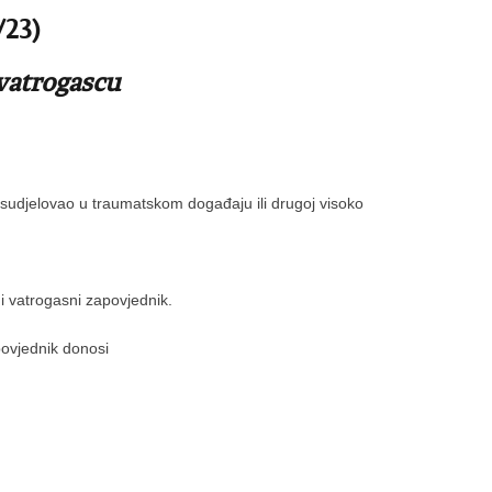
/23)
vatrogascu
no sudjelovao u traumatskom događaju ili drugoj visoko
ni vatrogasni zapovjednik.
povjednik donosi