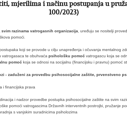
štiti, mjerilima i načinu postupanja u p
100/2023)
a svim razinama vatrogasnih organizacija
, uređuju se nositelji prov
oškova pomoći.
postupaka koji se provode u cilju unapređenja i očuvanja mentalnog zdr
ju vatrogasaca te obuhvaća
psihološku pomoć
vatrogascu koja se odn
jalnu pomoć
koja se odnosi na socijalnu (financijsku i pravnu) pomoć s
ozi - zaduženi za provedbu psihosocijalne zaštite, prvenstveno p
na i financijska prava
inacija i nadzor provedbe postupka psihosocijalne zaštite na svim raz
loške pomoći vatrogascima Državnih interventnih postrojbi, pružanje p
suradnja s vanjskim suradnicima psiholozima