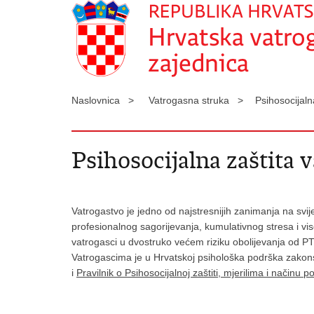
Naslovnica >
Vatrogasna struka >
Psihosocijal
Psihosocijalna zaštita 
Vatrogastvo je jedno od najstresnijih zanimanja na svi
profesionalnog sagorijevanja, kumulativnog stresa i vis
vatrogasci u dvostruko većem riziku obolijevanja od P
Vatrogascima je u Hrvatskoj psihološka podrška zakon
i
Pravilnik o Psihosocijalnoj zaštiti, mjerilima i način