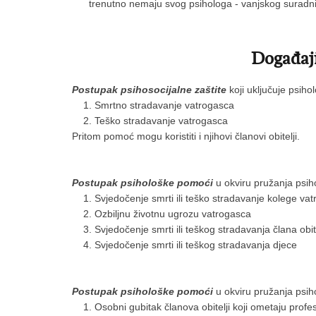
trenutno nemaju svog psihologa - vanjskog suradn
Događaji
Postupak psihosocijalne zaštite
koji uključuje psiho
Smrtno stradavanje vatrogasca
Teško stradavanje vatrogasca
Pritom pomoć mogu koristiti i njihovi članovi obitelji.
Postupak psihološke
pomoći
u okviru pružanja psih
Svjedočenje smrti ili teško stradavanje kolege va
Ozbiljnu životnu ugrozu vatrogasca
Svjedočenje smrti ili teškog stradavanja člana obite
Svjedočenje smrti ili teškog stradavanja djece
Postupak psihološke
pomoći
u okviru pružanja psih
Osobni gubitak članova obitelji koji ometaju profe