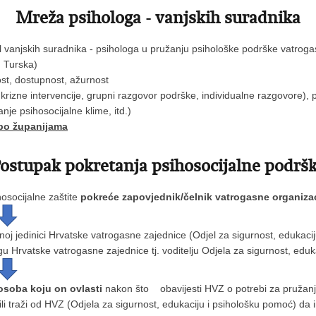
Mreža psihologa - vanjskih suradnika
 vanjskih suradnika - psihologa u pružanju psihološke podrške vatrog
, Turska)
ost, dostupnost, ažurnost
izne intervencije, grupni razgovor podrške, individualne razgovore), ps
anje psihosocijalne klime, itd.)
 po županijama
ostupak pokretanja psihosocijalne podrš
hosocijalne zaštite
pokreće zapovjednik/čelnik vatrogasne organizaci
enoj jedinici Hrvatske vatrogasne zajednice (Odjel za sigurnost, eduka
gu Hrvatske vatrogasne zajednice tj. voditelju Odjela za sigurnost, edu
 osoba koju on ovlasti
nakon što obavijesti HVZ o potrebi za pružan
ili traži od HVZ (Odjela za sigurnost, edukaciju i psihološku pomoć) da