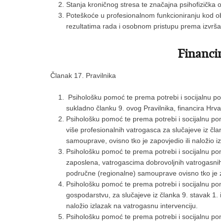
Stanja kroničnog stresa te značajna psihofizička 
Poteškoće u profesionalnom funkcioniranju kod oba
rezultatima rada i osobnom pristupu prema izvrš
Financir
Članak 17. Pravilnika
Psihološku pomoć te prema potrebi i socijalnu po
sukladno članku 9. ovog Pravilnika, financira Hrv
Psihološku pomoć te prema potrebi i socijalnu pom
više profesionalnih vatrogasca za slučajeve iz čla
samouprave, ovisno tko je zapovjedio ili naložio i
Psihološku pomoć te prema potrebi i socijalnu pom
zaposlena, vatrogascima dobrovoljnih vatrogasnih d
područne (regionalne) samouprave ovisno tko je za
Psihološku pomoć te prema potrebi i socijalnu po
gospodarstvu, za slučajeve iz članka 9. stavak 1. i
naložio izlazak na vatrogasnu intervenciju.
Psihološku pomoć te prema potrebi i socijalnu pom