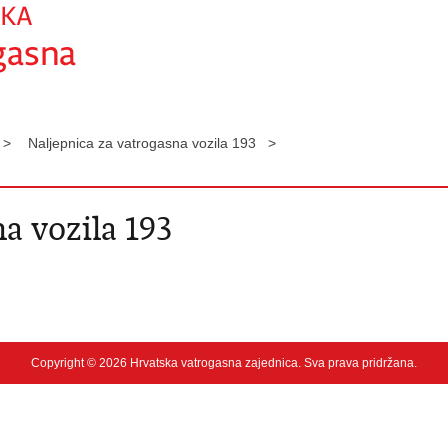
 >
Naljepnica za vatrogasna vozila 193 >
a vozila 193
Copyright © 2026 Hrvatska vatrogasna zajednica. Sva prava pridržana.