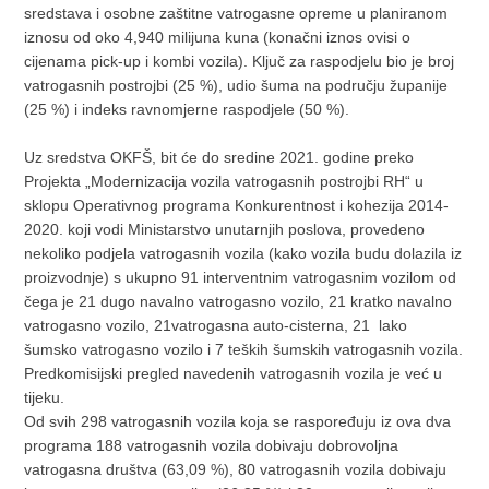
sredstava i osobne zaštitne vatrogasne opreme u planiranom
iznosu od oko 4,940 milijuna kuna (konačni iznos ovisi o
cijenama pick-up i kombi vozila). Ključ za raspodjelu bio je broj
vatrogasnih postrojbi (25 %), udio šuma na području županije
(25 %) i indeks ravnomjerne raspodjele (50 %).
Uz sredstva OKFŠ, bit će do sredine 2021. godine preko
Projekta „Modernizacija vozila vatrogasnih postrojbi RH“ u
sklopu Operativnog programa Konkurentnost i kohezija 2014-
2020. koji vodi Ministarstvo unutarnjih poslova, provedeno
nekoliko podjela vatrogasnih vozila (kako vozila budu dolazila iz
proizvodnje) s ukupno 91 interventnim vatrogasnim vozilom od
čega je 21 dugo navalno vatrogasno vozilo, 21 kratko navalno
vatrogasno vozilo, 21vatrogasna auto-cisterna, 21 lako
šumsko vatrogasno vozilo i 7 teških šumskih vatrogasnih vozila.
Predkomisijski pregled navedenih vatrogasnih vozila je već u
tijeku.
Od svih 298 vatrogasnih vozila koja se raspoređuju iz ova dva
programa 188 vatrogasnih vozila dobivaju dobrovoljna
vatrogasna društva (63,09 %), 80 vatrogasnih vozila dobivaju