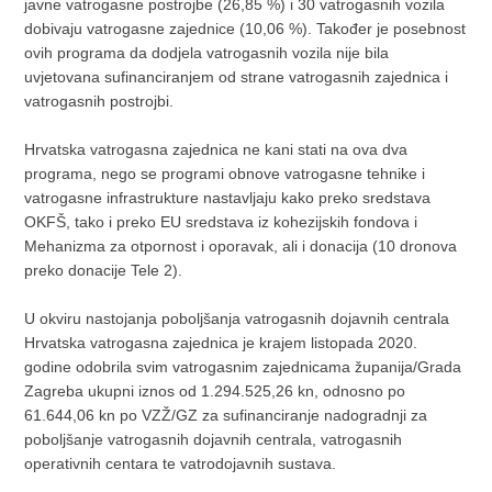
javne vatrogasne postrojbe (26,85 %) i 30 vatrogasnih vozila
dobivaju vatrogasne zajednice (10,06 %). Također je posebnost
ovih programa da dodjela vatrogasnih vozila nije bila
uvjetovana sufinanciranjem od strane vatrogasnih zajednica i
vatrogasnih postrojbi.
Hrvatska vatrogasna zajednica ne kani stati na ova dva
programa, nego se programi obnove vatrogasne tehnike i
vatrogasne infrastrukture nastavljaju kako preko sredstava
OKFŠ, tako i preko EU sredstava iz kohezijskih fondova i
Mehanizma za otpornost i oporavak, ali i donacija (10 dronova
preko donacije Tele 2).
U okviru nastojanja poboljšanja vatrogasnih dojavnih centrala
Hrvatska vatrogasna zajednica je krajem listopada 2020.
godine odobrila svim vatrogasnim zajednicama županija/Grada
Zagreba ukupni iznos od 1.294.525,26 kn, odnosno po
61.644,06 kn po VZŽ/GZ za sufinanciranje nadogradnji za
poboljšanje vatrogasnih dojavnih centrala, vatrogasnih
operativnih centara te vatrodojavnih sustava.