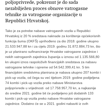
poljoprivrede, pokrenut je do sada
nezabilježen proces obnove vatrogasne
tehnike za vatrogasne organizacije u
Republici Hrvatskoj.
Tako je za potrebe nabave vatrogasnih vozila u Republici
Hrvatskoj iz 20 % sredstava naknade za korištenje općekorisnih
funkcija šuma (OKFŠ) uprihođeno za dio 2018. godine ukupno
21.533.947,88 kn i za cijelu 2019. godinu 31.872.884,73 kn, što
je uz planirano sufinanciranje Hrvatske vatrogasne zajednice i
nekih vatrogasnih zajednica županija u iznosu od 1.135.566,80
kn ukupni iznos raspoloživih financijskih sredstava za nabavu
vatrogasne tehnike i opreme od 54.542.399,41 kn. S tim
financijskim sredstvima planirana je nabava ukupno 207 kombi i
pick-up vozila, od čega su već tijekom 2019. godine podijeljena
74 kombi i pick-up vozila preko nabave Ministarstva
poljoprivrede u vrijednosti od 17.758.957,70 kn, a najkasnije
do sredine 2021. godine bit će podijeljeno još dodatnih 133
kombi i pick-up vozila preko nabave Hrvatske vatrogasne
zajednice. Dodatno će se u 2021. godini nabaviti iz ovih