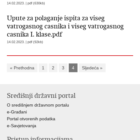
14.02.2023. | pdf (630kb)
Upute za polaganje ispita za viseg
vatrogasnog casnika i viseg vatrogasnog
casnika I. klase.pdf
14.02.2023. | pdf (92kb)
« Prethodna
1
2
3
4
Sljedeća »
Središnji državni portal
O središnjem državnom portalu
e-Građani
Portal otvorenih podatka
e-Savjetovanja
Pristup informacijama