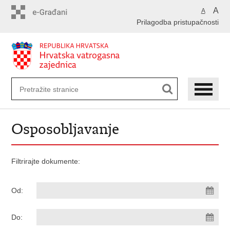
Preskoči
A
A
na
Prilagodba pristupačnosti
glavni
sadržaj
Osposobljavanje
Filtrirajte dokumente:
Od:
Do: