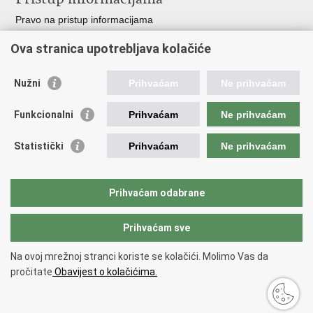
Pravo na pristup informacijama
Zakoni i propisi
Ova stranica upotrebljava kolačiće
Pozivi za žurnu pomoć
Ministarstva i državna tijela
Nužni
Prihvaćam
Ne prihvaćam
Važne poveznice
Funkcionalni
Prihvaćam
Ne prihvaćam
Vlada RH
Povjerenik za informiranje
Statistički
Prihvaćam
Ne prihvaćam
Muzej hrvatskog vatrogastva
CTIF
The Federation of EUropean Fire Officers FEU
Prihvaćam odabrane
Intranet (samo za službenike HVZ)
Prihvaćam sve
Povratak na vrh
Na ovoj mrežnoj stranci koriste se kolačići. Molimo Vas da
Copyright © 2026 Hrvatska vatrogasna zajednica.
Uvjeti korištenja
.
Izjava
pročitate
Obavijest o kolačićima.
o pristupačnosti