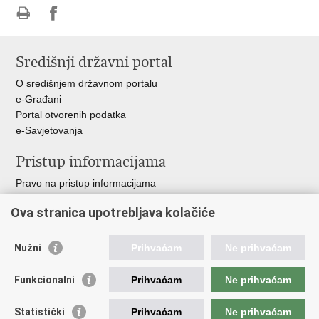
Ispiši
Podijeli
stranicu
na
Središnji državni portal
Facebooku
O središnjem državnom portalu
e-Građani
Portal otvorenih podatka
e-Savjetovanja
Pristup informacijama
Pravo na pristup informacijama
Zakoni i propisi
Ova stranica upotrebljava kolačiće
Pozivi za žurnu pomoć
Ministarstva i državna tijela
Nužni
Prihvaćam
Ne prihvaćam
Važne poveznice
Funkcionalni
Prihvaćam
Ne prihvaćam
Vlada RH
Povjerenik za informiranje
Statistički
Prihvaćam
Ne prihvaćam
Muzej hrvatskog vatrogastva