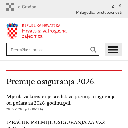
Preskoči
A
A
na
Prilagodba pristupačnosti
glavni
sadržaj
Premije osiguranja 2026.
Mjerila za korištenje sredstava premija osiguranja
od požara za 2026. godinu.pdf
28.05.2026. | pdf (1829kb)
IZRAČUN PREMIJE OSIGURANJA ZA VZŽ