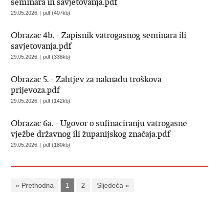
seminara ili savjetovanja.pdf
29.05.2026. | pdf (407kb)
Obrazac 4b. - Zapisnik vatrogasnog seminara ili
savjetovanja.pdf
29.05.2026. | pdf (338kb)
Obrazac 5. - Zahtjev za naknadu troškova
prijevoza.pdf
29.05.2026. | pdf (142kb)
Obrazac 6a. - Ugovor o sufinaciranju vatrogasne
vježbe državnog ili županijskog značaja.pdf
29.05.2026. | pdf (180kb)
« Prethodna
1
2
Sljedeća »