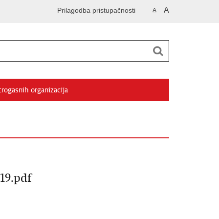
A
Prilagodba pristupačnosti
A
trogasnih organizacija
9.pdf