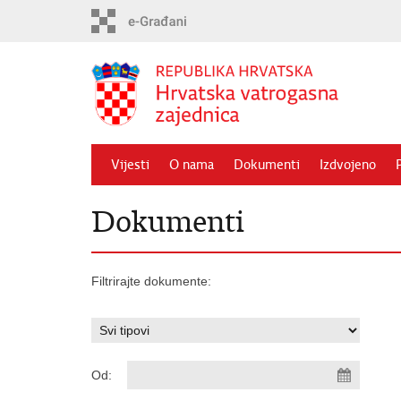
Preskoči
na
glavni
sadržaj
Vijesti
O nama
Dokumenti
Izdvojeno
Dokumenti
Filtrirajte dokumente:
Od: