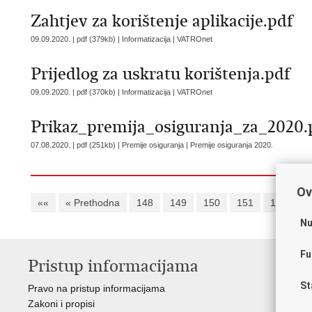
Zahtjev za korištenje aplikacije.pdf
09.09.2020. | pdf (379kb) | Informatizacija |
VATROnet
Prijedlog za uskratu korištenja.pdf
09.09.2020. | pdf (370kb) | Informatizacija |
VATROnet
Prikaz_premija_osiguranja_za_2020.
07.08.2020. | pdf (251kb) | Premije osiguranja |
Premije osiguranja 2020.
Ov
««
« Prethodna
148
149
150
151
152
1
Nu
Fu
Pristup informacijama
V
St
Pravo na pristup informacijama
Vl
Zakoni i propisi
Pov