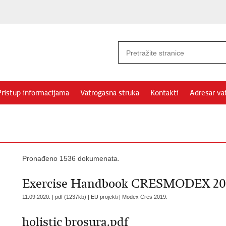
Pristup informacijama
Vatrogasna struka
Kontakti
Adresar va
Pronađeno 1536 dokumenata.
Exercise Handbook CRESMODEX 201
11.09.2020. | pdf (1237kb) | EU projekti |
Modex Cres 2019.
holistic brosura.pdf