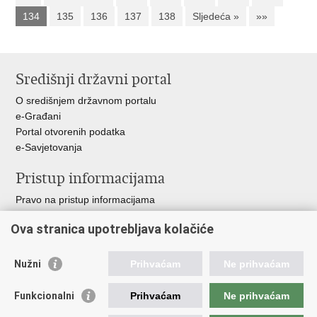
134
135
136
137
138
Sljedeća »
»»
Središnji državni portal
O središnjem državnom portalu
e-Građani
Portal otvorenih podatka
e-Savjetovanja
Pristup informacijama
Pravo na pristup informacijama
Zakoni i propisi
Ova stranica upotrebljava kolačiće
Pozivi za žurnu pomoć
Ministarstva i državna tijela
Nužni
Prihvaćam
Ne prihvaćam
Važne poveznice
Funkcionalni
Prihvaćam
Ne prihvaćam
Vlada RH
Povjerenik za informiranje