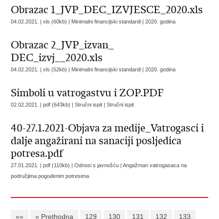
Obrazac 1_JVP_DEC_IZVJESCE_2020.xls
04.02.2021. | xls (60kb) | Minimalni financijski standardi |
2020. godina
Obrazac 2_JVP_izvan_
DEC_izvj__2020.xls
04.02.2021. | xls (52kb) | Minimalni financijski standardi |
2020. godina
Simboli u vatrogastvu i ZOP.PDF
02.02.2021. | pdf (643kb) | Stručni ispit |
Stručni ispit
40-27.1.2021-Objava za medije_Vatrogasci i
dalje angažirani na sanaciji posljedica
potresa.pdf
27.01.2021. | pdf (110kb) | Odnosi s javnošću |
Angažman vatrogasaca na
područjima pogođenim potresima
««
« Prethodna
129
130
131
132
133