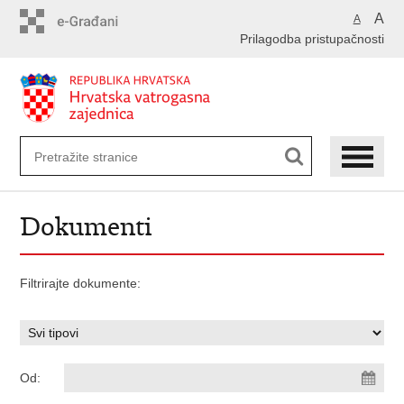
Preskoči
A
A
na
Prilagodba pristupačnosti
glavni
sadržaj
Dokumenti
Filtrirajte dokumente:
Od: