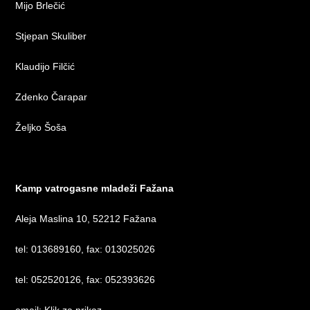
Mijo Brlečić
Stjepan Skuliber
Klaudijo Filčić
Zdenko Čarapar
Željko Šoša
Kamp vatrogasne mladeži Fažana
Aleja Maslina 10, 52212 Fažana
tel: 013689160, fax: 013025026
tel: 052520126, fax: 052393626