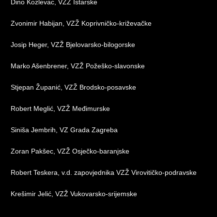
Dino Kozlevac, VZŽ Istarske
Zvonimir Habijan, VZŽ Koprivničko-križevačke
Josip Heger, VZŽ Bjelovarsko-bilogorske
Marko Ašenbrener, VZŽ Požeško-slavonske
Stjepan Županić, VZŽ Brodsko-posavske
Robert Meglić, VZŽ Međimurske
Siniša Jembrih, VZ Grada Zagreba
Zoran Pakšec, VZŽ Osječko-baranjske
Robert Teskera, v.d. zapovjednika VZŽ Virovitičko-podravske
Krešimir Jelić, VZŽ Vukovarsko-srijemske