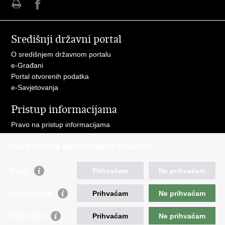
Ispiši
Podijeli
stranicu
na
Središnji državni portal
Facebooku
O središnjem državnom portalu
e-Građani
Portal otvorenih podatka
e-Savjetovanja
Pristup informacijama
Pravo na pristup informacijama
Zakoni i propisi
Ova stranica upotrebljava kolačiće
Pozivi za žurnu pomoć
Ministarstva i državna tijela
Nužni
Prihvaćam
Ne prihvaćam
Važne poveznice
Funkcionalni
Prihvaćam
Ne prihvaćam
Vlada RH
Povjerenik za informiranje
Statistički
Prihvaćam
Ne prihvaćam
Muzej hrvatskog vatrogastva