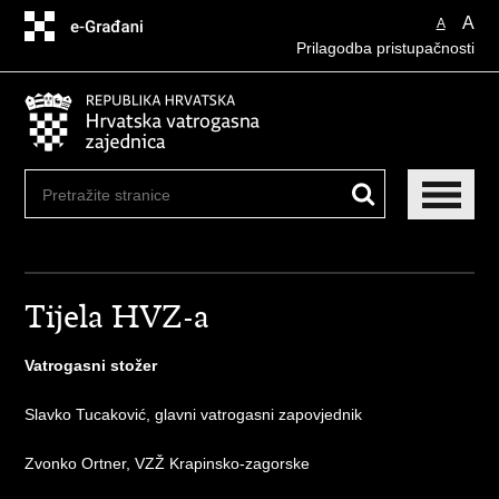
Preskoči
A
A
na
Prilagodba pristupačnosti
glavni
sadržaj
Tijela HVZ-a
Vatrogasni stožer
Slavko Tucaković, glavni vatrogasni zapovjednik
Zvonko Ortner, VZŽ Krapinsko-zagorske