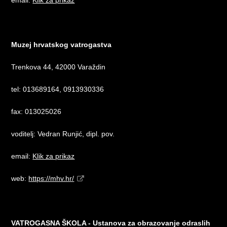
email:
Klik za prikaz
Muzej hrvatskog vatrogastva
Trenkova 44, 42000 Varaždin
tel: 013689164, 0913930336
fax: 013025026
voditelj: Vedran Runjić, dipl. pov.
email:
Klik za prikaz
web:
https://mhv.hr/
VATROGASNA ŠKOLA - Ustanova za obrazovanje odraslih